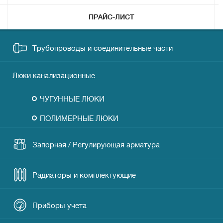
ПРАЙС-ЛИСТ
Трубопроводы и соединительные части
Фильтры сетчатые
Люки канализационные
Труба стальная и соединительные части
ЧУГУННЫЕ ЛЮКИ
Труба полипропиленовая и соединительные
ПОЛИМЕРНЫЕ ЛЮКИ
части
Труба металлопластиковая и соединительные
Запорная / Регулирующая арматура
части
Краны пробковые
Труба полиэтиленовая и соединительные части
Радиаторы и комплектующие
Затворы дисковые
Труба канализационная и соединительные части
Клапаны радиаторные
Приборы учета
Регуляторы давления
Фитинги резьбовые
Клапаны радиаторные термостатические