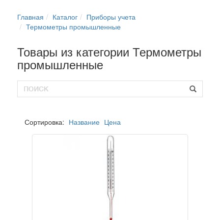
Бытовые Дренажные/Фекальные насосы
Taifu
Taifu
Прочее
Главная
Каталог
Приборы учета
Смесители "Умывальник/Мойка"
Термометры промышленные
Фекальные насосы
Джилекс
Джилекс
Опрессовочные насосы
Товары из категории Термометры
промышленные
Блоки управления насосным оборудованием
Комплектующие
Сортировка:
Название
Цена